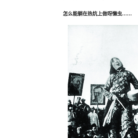
怎么能躺在热炕上做呀懒虫……