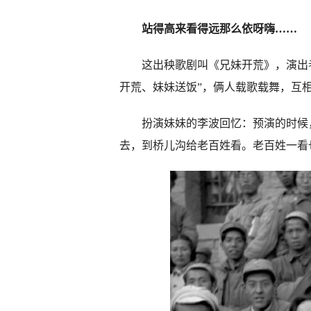
站得高来看得远那么依呀嗨……
这出秧歌剧叫《兄妹开荒》，演出者
开荒、妹妹送饭”，俩人载歌载舞，互
扮演妹妹的李波回忆：预演的时候
去，到桥儿沟给老百姓看。老百姓一看