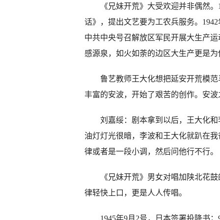
《兄妹开荒》大受欢迎并非偶然。19
话》，提出文艺要为工农兵服务。194
中共中央号召解放区军民开展大生产运
感源泉，如火如荼的边区大生产更是为
鲁艺教师王大化想把延安开荒模范马
丰富的安波，开始了艰苦的创作。安波
刘嘉绥：剧本拿到以后，王大化和
油灯灯光很暗，李波和王大化就趴在我
律或者是一段小调，然后问他行不行。
《兄妹开荒》男女对唱加陕北花鼓的
律轻快上口，更是人人传唱。
1945年9月2号，日本签署投降书；