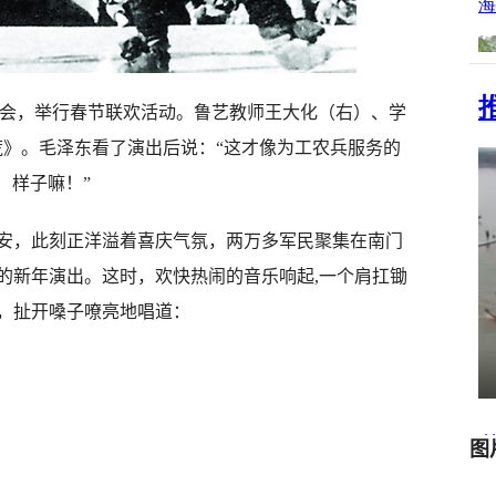
民聚会，举行春节联欢活动。鲁艺教师王大化（右）、学
》。毛泽东看了演出后说：“这才像为工农兵服务的
样子嘛！”
延安，此刻正洋溢着喜庆气氛，两万多军民聚集在南门
的新年演出。这时，欢快热闹的音乐响起,一个肩扛锄
，扯开嗓子嘹亮地唱道：