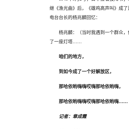
继《渔光曲》后，《雄鸡高声叫》成了
电台台长的杨兆麟回忆：
杨兆麟：（当时我遇到一个群众，
了一座灯塔……
咱们的地方，
到如今成了一个好解放区，
那哈依哟嗨嗨哎嗨那哈依哟嗨，
那哈依哟嗨嗨哎嗨那哈依哟嗨……
记者：章成霞