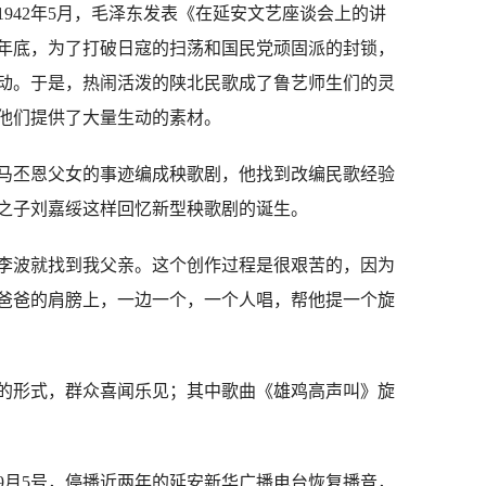
42年5月，毛泽东发表《在延安文艺座谈会上的讲
2年底，为了打破日寇的扫荡和国民党顽固派的封锁，
动。于是，热闹活泼的陕北民歌成了鲁艺师生们的灵
他们提供了大量生动的素材。
丕恩父女的事迹编成秧歌剧，他找到改编民歌经验
之子刘嘉绥这样回忆新型秧歌剧的诞生。
李波就找到我父亲。这个创作过程是很艰苦的，因为
爸爸的肩膀上，一边一个，一个人唱，帮他提一个旋
形式，群众喜闻乐见；其中歌曲《雄鸡高声叫》旋
9月5号，停播近两年的延安新华广播电台恢复播音，