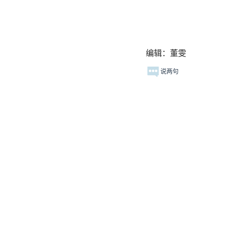
编辑：董雯
说两句