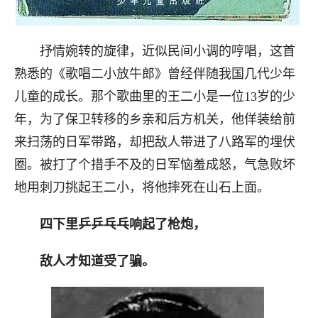
抒情婉转的旋律，近似民间小调的哼唱，这首
熟悉的《歌唱二小放牛郎》曾经伴随我国几代少年
儿童的成长。那个歌曲里的王二小是一位13岁的少
年，为了保卫转移的乡亲和后方机关，他佯装给前
来扫荡的日军带路，却把敌人带进了八路军的埋伏
圈。被打了个措手不及的日军恼羞成怒，气急败坏
地用刺刀挑起王二小，将他摔死在山石上面。
四下里乒乒乓乓响起了枪炮，
敌人才知道受了骗。