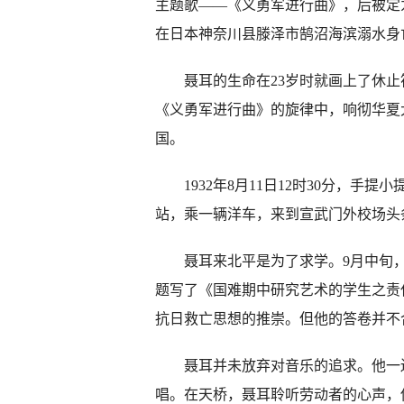
主题歌——《义勇军进行曲》，后被定为
在日本神奈川县滕泽市鹄沼海滨溺水身
聂耳的生命在23岁时就画上了休止
《义勇军进行曲》的旋律中，响彻华夏
国。
1932年8月11日12时30分，手
站，乘一辆洋车，来到宣武门外校场头
聂耳来北平是为了求学。9月中旬，
题写了《国难期中研究艺术的学生之责
抗日救亡思想的推崇。但他的答卷并不
聂耳并未放弃对音乐的追求。他一边
唱。在天桥，聂耳聆听劳动者的心声，