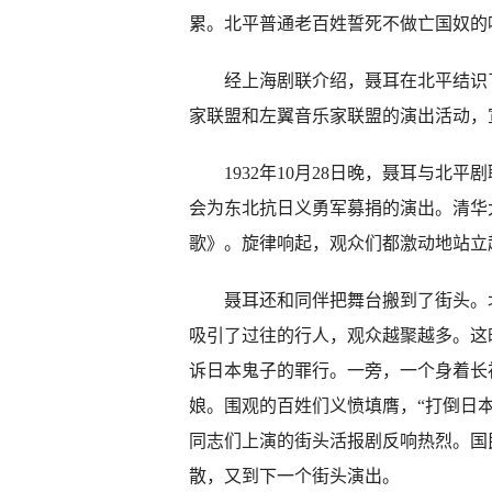
累。北平普通老百姓誓死不做亡国奴的
经上海剧联介绍，聂耳在北平结识了
家联盟和左翼音乐家联盟的演出活动，
1932年10月28日晚，聂耳与北平
会为东北抗日义勇军募捐的演出。清华
歌》。旋律响起，观众们都激动地站立
聂耳还和同伴把舞台搬到了街头。北
吸引了过往的行人，观众越聚越多。这
诉日本鬼子的罪行。一旁，一个身着长
娘。围观的百姓们义愤填膺，“打倒日本
同志们上演的街头活报剧反响热烈。国
散，又到下一个街头演出。