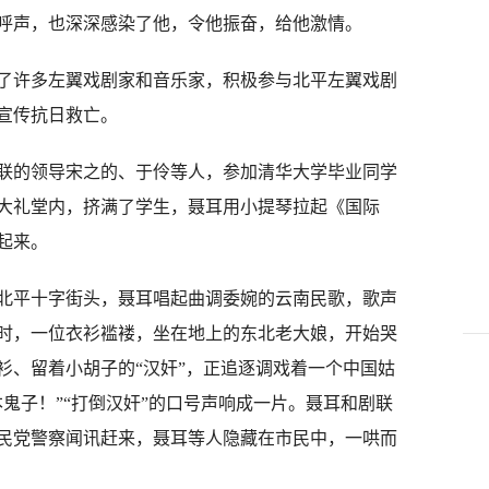
呼声，也深深感染了他，令他振奋，给他激情。
许多左翼戏剧家和音乐家，积极参与北平左翼戏剧
宣传抗日救亡。
剧联的领导宋之的、于伶等人，参加清华大学毕业同学
大礼堂内，挤满了学生，聂耳用小提琴拉起《国际
起来。
平十字街头，聂耳唱起曲调委婉的云南民歌，歌声
时，一位衣衫褴褛，坐在地上的东北老大娘，开始哭
衫、留着小胡子的“汉奸”，正追逐调戏着一个中国姑
鬼子！”“打倒汉奸”的口号声响成一片。聂耳和剧联
民党警察闻讯赶来，聂耳等人隐藏在市民中，一哄而