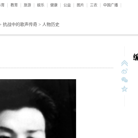
体育
教育
旅游
娱乐
健康
公益
图片
三农
中国广播
>
抗战中的歌声传奇
>
人物历史