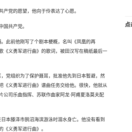
产党的愿望，他向于伶表达了心愿。
点
中国共产党。
捕。此前他刚写了个剧本梗概，名叫《凤凰的再
歌《义勇军进行曲》的歌词，被田汉写在稿纸最后一
耳，党组织为了保护聂耳，批准他先到日本暂避，然
把《义勇军进行曲》谱曲任务交给他。很快，他就从
片公司乐曲指挥、苏联作曲家阿龙·阿甫夏洛莫夫配
耳在日本滕泽市鹄沼海滨游泳时溺水身亡。他没有看到
的《义勇军进行曲》。