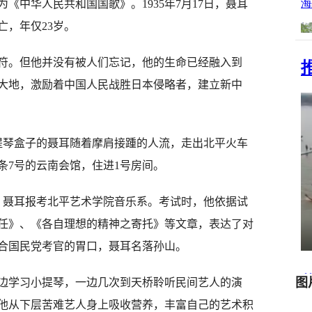
《中华人民共和国国歌》。1935年7月17日，聂耳
亡，年仅23岁。
符。但他并没有被人们忘记，他的生命已经融入到
大地，激励着中国人民战胜日本侵略者，建立新中
提小提琴盒子的聂耳随着摩肩接踵的人流，走出北平火车
条7号的云南会馆，住进1号房间。
聂耳报考北平艺术学院音乐系。考试时，他依据试
任》、《各自理想的精神之寄托》等文章，表达了对
合国民党考官的胃口，聂耳名落孙山。
学习小提琴，一边几次到天桥聆听民间艺人的演
他从下层苦难艺人身上吸收营养，丰富自己的艺术积