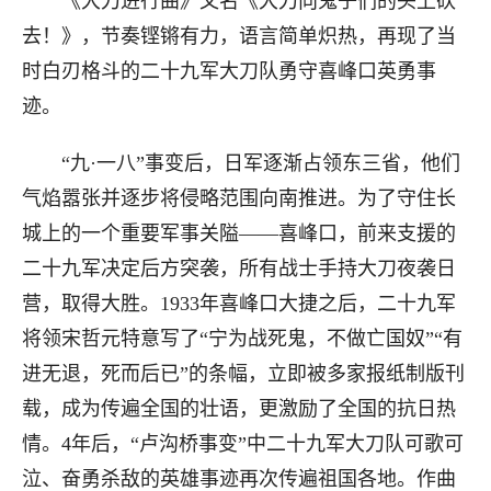
《大刀进行曲》又名《大刀向鬼子们的头上砍
去！》，节奏铿锵有力，语言简单炽热，再现了当
时白刃格斗的二十九军大刀队勇守喜峰口英勇事
迹。
“九·一八”事变后，日军逐渐占领东三省，他们
气焰嚣张并逐步将侵略范围向南推进。为了守住长
城上的一个重要军事关隘——喜峰口，前来支援的
二十九军决定后方突袭，所有战士手持大刀夜袭日
营，取得大胜。1933年喜峰口大捷之后，二十九军
将领宋哲元特意写了“宁为战死鬼，不做亡国奴”“有
进无退，死而后已”的条幅，立即被多家报纸制版刊
载，成为传遍全国的壮语，更激励了全国的抗日热
情。4年后，“卢沟桥事变”中二十九军大刀队可歌可
泣、奋勇杀敌的英雄事迹再次传遍祖国各地。作曲