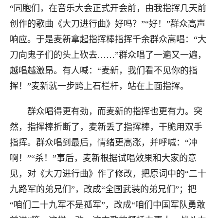
“同胞们，在音乐大会正式开会前，由我指挥几天前
创作的歌曲《大刀进行曲》好吗？”“好！”群众高声
响应。于是麦新拿起指挥棒指挥千余群众高唱：“大
刀向鬼子们的头上砍去……”群众唱了一遍又一遍，
越唱越激昂。有人喊：“麦新，我们看不见你的指
挥！”麦新就一步跨上石栏杆，站在上面指挥。
群众唱得更有劲，而麦新的指挥也更有力。突
然，指挥棒折断了，麦新丢了指挥棒，干脆用双手
指挥。群众唱到最后，情绪更高涨，并呼喊：“冲
啊！”“杀！”事后，麦新根据试唱效果和大家的意
见，对《大刀进行曲》作了修改，把原词中的“二十
九路军的弟兄们”，改成“全国武装的弟兄们”；把
“咱们二十九军不是孤军”，改成“咱们中国军队勇敢