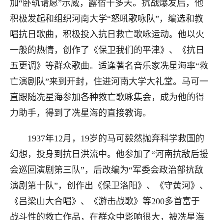
加“卧轨请愿”示威，露宿十多天。抗战爆发后，他
积极发起和组织河南大学“怒吼歌咏队”，编选和教
唱抗日歌曲，积极投入抗日救亡歌咏运动。他以火
一般的热情，创作了《保卫我们的平津》、《抗日
五更调》等群众歌曲。适逢著名音乐家冼星海率“救
亡演剧队”来到开封，住进河南大学大礼堂。马可一
直跟随冼星海参加各种救亡歌咏集会，成为他的得
力助手，得到了冼星海的直接教诲。
1937年12月，19岁的马可毅然抛弃科学救国的
幻想，投身到抗日洪流中。他参加了“河南抗敌后援
会巡回演剧第三队”，后改编为“军委会政治部抗敌
演剧第十队”，创作出《保卫洛阳》、《守黄河》、
《吕梁山大合唱》、《游击战歌》等200多首富于
战斗性的救亡作品，在群众中影响很大，被冼星海