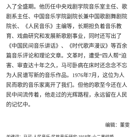
入了全盛期。他历任中央戏剧学院音乐室主任、歌
剧系主任、中国音乐学院副院长兼中国歌剧舞剧院
院长、《人民音乐》主编等，长期担负着音乐教
育、戏曲研究和发展新歌剧事业，同时还写出了
《中国民间音乐讲话》、《时代歌声漫议》等百余
篇音乐评论和理论文章。文革时，遭受“四人帮”迫
害、审查达十年之久，马可卧病在床时还念念不忘
为人民谱写新的音乐作品。1976年7月，这位为人
民而歌的音乐家离开了我们。但他的歌至今还在人
民中间流传着，他走过的光辉路程，永远留在人民
的记忆中。
编辑：董雯
关键词：马可;人民音乐;民族音乐研究;1918年;小二黑结婚