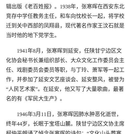
辑出版《老百姓报》。1938年，张寒晖在西安东北
竞存中学任教务主任，和车向忱校长一起，将学校
迁到关中西部的凤翔县，现代著名作家王汶石就是
当时他的地下党学生。
1941年8月，张寒晖到延安，任陕甘宁边区文
化协会秘书长兼组织部长、大众文化工作委员会主
任、戏剧委员会委员等职，与丁玲、萧军等一起工
作，并参加了延安文艺座谈会、延安整风，被誉为
“人民艺术家”。在延安，他又写了大量歌曲，最著
名的有《军民大生产》。
1946年3月11日，张寒晖因肺水肿恶化逝世，
终年44岁，长眠于宝塔山麓。陕甘宁边区文协主席
柯仲平朗诵了悼念张寒晖的诗句：“文化山头葬寒