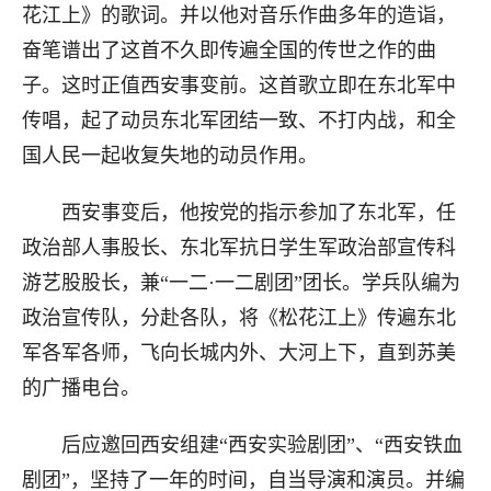
花江上》的歌词。并以他对音乐作曲多年的造诣，
奋笔谱出了这首不久即传遍全国的传世之作的曲
子。这时正值西安事变前。这首歌立即在东北军中
传唱，起了动员东北军团结一致、不打内战，和全
国人民一起收复失地的动员作用。
西安事变后，他按党的指示参加了东北军，任
政治部人事股长、东北军抗日学生军政治部宣传科
游艺股股长，兼“一二·一二剧团”团长。学兵队编为
政治宣传队，分赴各队，将《松花江上》传遍东北
军各军各师，飞向长城内外、大河上下，直到苏美
的广播电台。
后应邀回西安组建“西安实验剧团”、“西安铁血
剧团”，坚持了一年的时间，自当导演和演员。并编