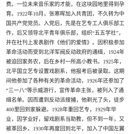
费。一位未来音乐家的才能，在这块园地里得到孕
育。1922年10月，张寒晖加入共青团，不久转为中
国共产党党员。入党后，先是在艺专工人俱乐部工
作，后又领导北平青年俱乐部，组织“五五学社”，
并在社刊上发表剧作《他们的爱情》。因积极参加
革命活动而受到北洋军阀反动政府的通缉，1924年
被迫回家务农，后在乡村一所高小教书。1925年，
北平国立艺专设置戏剧系，他报考后被录取。这期
间他参加了各种有关的革命活动，1926年还参加了
“三一八”等示威游行，宣传革命主张，被列入了通
缉名单。因而遭到反动派搜捕，他剃光了头，徒步
400里回到家躲避。1928年重回艺专，1929年毕
业，因学业好，留戏剧系当助教，但不到一年，又
被革回乡。1930年再度回到北平，加入了中国左翼