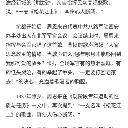
途经新城的“讲武堂”，亲自指挥民众高唱悲歌，
说：“一支《松花江上》，叫伤心人断肠。”
抗战开始后，周恩来曾代表中共八路军驻西安
办事处出席东北军军官会议。会议结束时，周恩来
指挥与会军官唱了这首歌。悲愤的歌声激起了大家
思念故乡的情绪。当歌声进入“哪年哪月才能够回到
我那可爱的故乡？”时，全场军官有的热泪盈眶，有
的低头哭泣，有的举起了拳头，“一定要打回老家
去！”的决心，充溢着歌唱者的胸膛。
1937年除夕，周恩来在《现阶段青年运动的性
质与任务》一文中，再次提到：“一支名叫《松花江
上》的歌曲，真使人伤心断肠。”