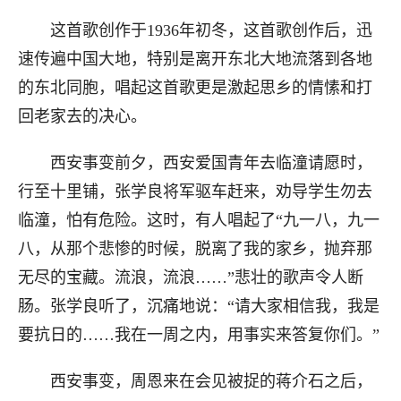
这首歌创作于1936年初冬，这首歌创作后，迅
速传遍中国大地，特别是离开东北大地流落到各地
的东北同胞，唱起这首歌更是激起思乡的情愫和打
回老家去的决心。
西安事变前夕，西安爱国青年去临潼请愿时，
行至十里铺，张学良将军驱车赶来，劝导学生勿去
临潼，怕有危险。这时，有人唱起了“九一八，九一
八，从那个悲惨的时候，脱离了我的家乡，抛弃那
无尽的宝藏。流浪，流浪……”悲壮的歌声令人断
肠。张学良听了，沉痛地说：“请大家相信我，我是
要抗日的……我在一周之内，用事实来答复你们。”
西安事变，周恩来在会见被捉的蒋介石之后，