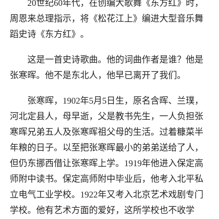
20世纪60年代，在创编大歌舞《东方红》时，
周恩来总理指示，将《松花江上》编进大型音乐舞
蹈史诗《东方红》。
这是一首史诗歌曲。他的词曲作者是谁？他是
张寒晖。他不是东北人，他早已离开了我们。
张寒晖，1902年5月5日生，原名含晖、兰璞，
河北定县人，母早逝，父是教书先生，一人负担张
寒晖兄弟五人及张寒晖祖父母的生活。过着糠菜半
年粮的日子。以至把张寒晖最小的弟弟送给了人，
但仍东挪西借让张寒晖上学。1919年他进入保定高
师附中读书。保定高师附中毕业后，他考入北平私
立电气工业学校。1922年又考入北京艺术戏剧专门
学校。他有艺术方面的爱好，这所学校也不收学